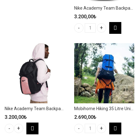
Nike Academy Team Backpack 30L Siyah Yağmurluklu Spor Sırt Çantası DV0761-011
3.200,00
₺
Nike Academy Team Backpack 30
Nike Academy Team Backpack 30L Siyah/Pembe Yağmurluklu Spor Sırt Çantası DV0761-017
Mobihome Hiking 35 Litre Unisex Mavi Outdoor/Kamp Sırt Çantası – MBHK004
3.200,00
₺
2.690,00
₺
Mobihome Hiking 35 Litre Unis
Nike Academy Team Backpack 30L Siyah/Pembe Yağmurluklu Spor