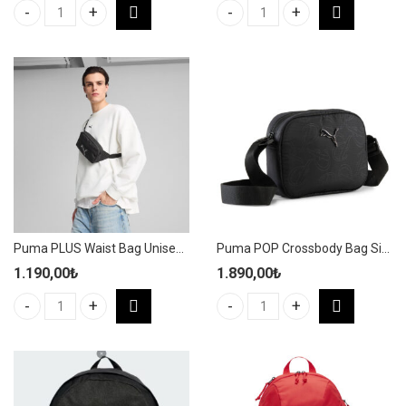
Puma PHASE Small Sports Bag 22L Unisex Pembe Spor Çanta - 09
Puma PHASE Small Sports Bag 2
Puma PLUS Waist Bag Unisex Siyah Spor Bel Çantası – 091184 01
Puma POP Crossbody Bag Siyah Spor Omuz Çantası – 091338 07
1.190,00
₺
1.890,00
₺
Puma PLUS Waist Bag Unisex Siyah Spor Bel Çantası - 091184 01 
Puma POP Crossbody Bag Siyah