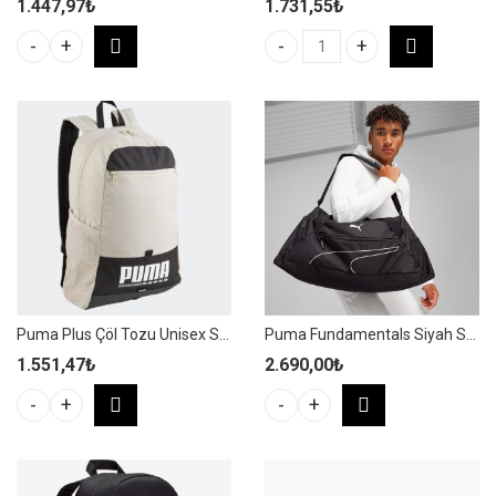
1.447,97
₺
1.731,55
₺
Puma Plus Pembe Kadın Spor Sır
Puma Phase AOP Beyaz Unisex Spor Sırt Çantası - 079948 12 ade
Puma Plus Çöl Tozu Unisex Spor Sırt Çantası – 090346 05
Puma Fundamentals Siyah Spor Çanta – 090333 01
1.551,47
₺
2.690,00
₺
Puma Plus Çöl Tozu Unisex Spor Sırt Çantası - 090346 05 adet
Puma Fundamentals Siyah Spor 