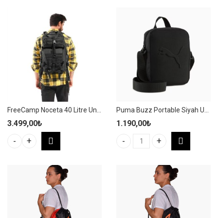
FreeCamp Noceta 40 Litre Unisex Siyah Outdoor/Kamp Sırt Çantası – WZ915
Puma Buzz Portable Siyah Unisex Spor Bel Çantası – 091155 01
3.499,00
₺
1.190,00
₺
Puma Buzz Portable Siyah Unise
FreeCamp Noceta 40 Litre Unisex Siyah Outdoor/Kamp Sırt Çanta