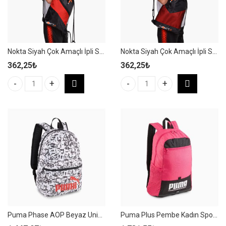
Nokta Siyah Çok Amaçlı İpli Spor Çantası – NS21
Nokta Siyah Çok Amaçlı İpli Spor Çantası – NS22
362,25
₺
362,25
₺
Nokta Siyah Çok Amaçlı İpli Spor Çantası - NS21 adet
Nokta Siyah Çok Amaçlı İpli Spo
Puma Phase AOP Beyaz Unisex Spor Sırt Çantası – 079948 12
Puma Plus Pembe Kadın Spor Sırt Çantası – 090346 06