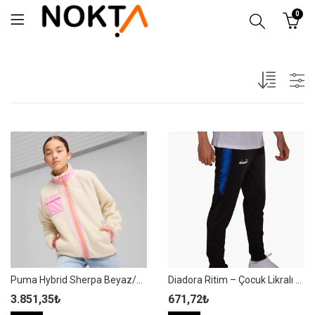
0
Puma Hybrid Sherpa Beyaz/Pembe Çocuk Mont – 626504 87
Diadora Ritim – Çocuk Likralı Siyah-Mavi Eşofman Altı
3.851,35
₺
671,72
₺