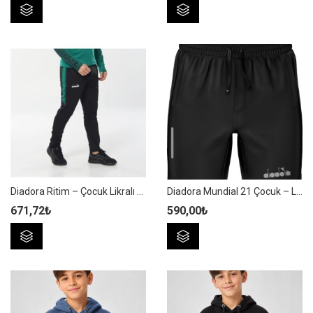
Bu
Bu
ürünün
ürünün
birden
birden
fazla
fazla
varyasyonu
varyasyonu
var.
var.
Seçenekler
Seçenekler
ürün
ürün
sayfasından
sayfasından
seçilebilir
seçilebilir
Diadora Ritim – Çocuk Likralı Siyah-Yeşil Eşofman Altı
Diadora Mundial 21 Çocuk – Likralı Fermuar Cepli Siyah Micro Şort
671,72
₺
590,00
₺
Bu
Bu
ürünün
ürünün
birden
birden
fazla
fazla
varyasyonu
varyasyonu
var.
var.