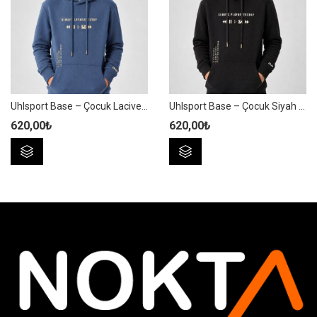
Seçenekler
Seçenekler
ürün
ürün
sayfasından
sayfasından
seçilebilir
seçilebilir
Uhlsport Base – Çocuk Lacivert Pamuklu Sweatshirt – 7212300
Uhlsport Base – Çocuk Siyah Pamuklu Sweatshirt – 7212300
620,00
₺
620,00
₺
Bu
Bu
ürünün
ürünün
birden
birden
fazla
fazla
varyasyonu
varyasyonu
var.
var.
Seçenekler
Seçenekler
ürün
ürün
sayfasından
sayfasından
seçilebilir
seçilebilir