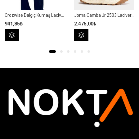
Crozwise Dalgıç Kumaş Lacivert Erkek Eşofman Altı – 2224-01
Joma Camba Jr 2503 Lacivert Çocuk Bot – JCAMBW2503V
941,85
₺
2.475,00
₺
Bu
Bu
ürünün
ürünün
birden
birden
fazla
fazla
varyasyonu
varyasyonu
var.
var.
Seçenekler
Seçenekler
ürün
ürün
sayfasından
sayfasından
seçilebilir
seçilebilir