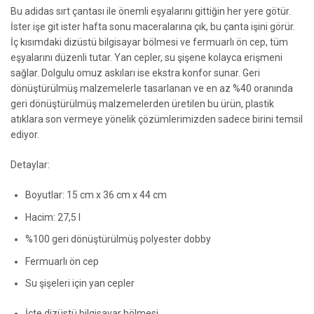
Bu adidas sırt çantası ile önemli eşyalarını gittiğin her yere götür.
İster işe git ister hafta sonu maceralarına çık, bu çanta işini görür.
İç kısımdaki dizüstü bilgisayar bölmesi ve fermuarlı ön cep, tüm
eşyalarını düzenli tutar. Yan cepler, su şişene kolayca erişmeni
sağlar. Dolgulu omuz askıları ise ekstra konfor sunar. Geri
dönüştürülmüş malzemelerle tasarlanan ve en az %40 oranında
geri dönüştürülmüş malzemelerden üretilen bu ürün, plastik
atıklara son vermeye yönelik çözümlerimizden sadece birini temsil
ediyor.
Detaylar:
Boyutlar: 15 cm x 36 cm x 44 cm
Hacim: 27,5 l
%100 geri dönüştürülmüş polyester dobby
Fermuarlı ön cep
Su şişeleri için yan cepler
İçte dizüstü bilgisayar bölmesi