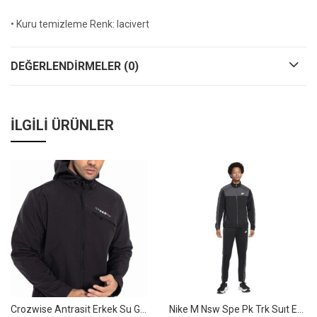
• Kuru temizleme Renk: lacivert
DEĞERLENDIRMELER (0)
İLGILI ÜRÜNLER
Crozwise Antrasit Erkek Su Geçirmez Softshell Outdoor Mont / Ceket – 5036-06
Nike M Nsw Spe Pk Trk Suıt Eşofman Takımı Dm6843-010