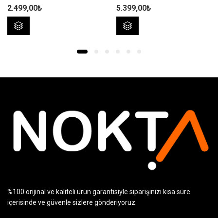
2.499,00
₺
5.399,00
₺
Bu
Bu
ürünün
ürünün
birden
birden
fazla
fazla
varyasyonu
varyasyonu
var.
var.
Seçenekler
Seçenekler
ürün
ürün
sayfasından
sayfasından
seçilebilir
seçilebilir
%100 orijinal ve kaliteli ürün garantisiyle siparişinizi kısa süre
içerisinde ve güvenle sizlere gönderiyoruz.