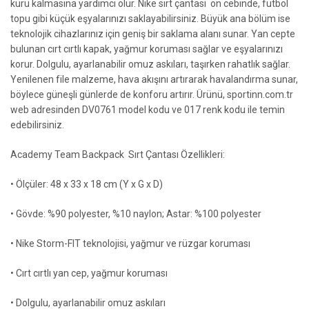
kuru kalmasına yardımcı olur. Nike sırt çantası ön cebinde, futbol
topu gibi küçük eşyalarınızı saklayabilirsiniz. Büyük ana bölüm ise
teknolojik cihazlarınız için geniş bir saklama alanı sunar. Yan cepte
bulunan cırt cırtlı kapak, yağmur koruması sağlar ve eşyalarınızı
korur. Dolgulu, ayarlanabilir omuz askıları, taşırken rahatlık sağlar.
Yenilenen file malzeme, hava akışını artırarak havalandırma sunar,
böylece güneşli günlerde de konforu artırır. Ürünü, sportinn.com.tr
web adresinden DV0761 model kodu ve 017 renk kodu ile temin
edebilirsiniz.
Academy Team Backpack Sırt Çantası Özellikleri:
• Ölçüler: 48 x 33 x 18 cm (Y x G x D)
• Gövde: %90 polyester, %10 naylon; Astar: %100 polyester
• Nike Storm-FIT teknolojisi, yağmur ve rüzgar koruması
• Cırt cırtlı yan cep, yağmur koruması
• Dolgulu, ayarlanabilir omuz askıları