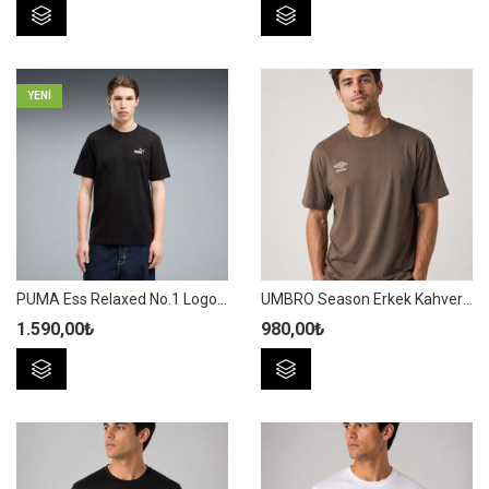
Bu
Bu
ürünün
ürünün
birden
birden
fazla
fazla
YENI
varyasyonu
varyasyonu
var.
var.
Seçenekler
Seçenekler
ürün
ürün
sayfasından
sayfasından
seçilebilir
seçilebilir
PUMA Ess Relaxed No.1 Logo Tee Erkek Siyah Pamuklu Spor Tişört – 689153 01
UMBRO Season Erkek Kahverengi Pamuklu Spor Tişört NF0150
1.590,00
₺
980,00
₺
Bu
Bu
ürünün
ürünün
birden
birden
fazla
fazla
varyasyonu
varyasyonu
var.
var.