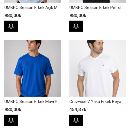
UMBRO Season Erkek Açık Mavi Pamuklu Spor Tişört NF0150
UMBRO Season Erkek Petrol Mavi Pamuklu Spor Tişört NF0150
980,00
₺
980,00
₺
Bu
Bu
ürünün
ürünün
birden
birden
fazla
fazla
varyasyonu
varyasyonu
var.
var.
Seçenekler
Seçenekler
ürün
ürün
sayfasından
sayfasından
seçilebilir
seçilebilir
UMBRO Season Erkek Mavi Pamuklu Spor Tişört NF0150
Crozwise V Yaka Erkek Beyaz Spor T-shirt – 7136-04
980,00
₺
454,37
₺
Bu
Bu
ürünün
ürünün