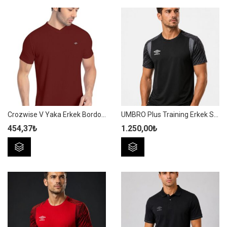
birden
birden
fazla
fazla
varyasyonu
varyasyonu
var.
var.
Seçenekler
Seçenekler
ürün
ürün
sayfasından
sayfasından
seçilebilir
seçilebilir
Crozwise V Yaka Erkek Bordo Spor T-shirt – 7136-07
UMBRO Plus Training Erkek Siyah Antrenman Spor Tişörtü TF0437
454,37
₺
1.250,00
₺
Bu
Bu
ürünün
ürünün
birden
birden
fazla
fazla
varyasyonu
varyasyonu
var.
var.
Seçenekler
Seçenekler
ürün
ürün