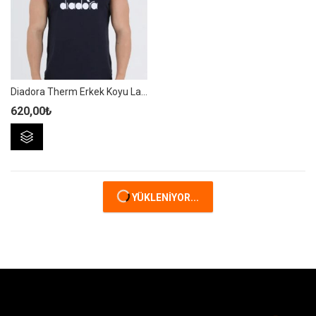
ürün
ürün
sayfasından
sayfasından
seçilebilir
seçilebilir
Diadora Therm Erkek Koyu Lacivert Kolsuz T-shirt – 1ATL01-Koyu Lacivert
620,00
₺
Bu
ürünün
birden
fazla
varyasyonu
YÜKLENIYOR...
var.
Seçenekler
ürün
sayfasından
seçilebilir