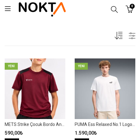
0
YENI
YENI
METS Strike Çocuk Bordo Antrenman Spor Tişörtü
PUMA Ess Relaxed No.1 Logo Tee Erkek Beyaz Pamuklu Spor Tişört – 689153 02
590,00
₺
1.590,00
₺