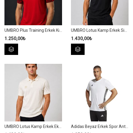
sayfasından
sayfasından
seçilebilir
seçilebilir
UMBRO Plus Training Erkek Kırmızı Antrenman Spor Tişörtü TF0437
UMBRO Lotus Kamp Erkek Siyah Pamuklu Polo Spor Tişört TF0530
1.250,00
₺
1.430,00
₺
Bu
Bu
ürünün
ürünün
birden
birden
fazla
fazla
varyasyonu
varyasyonu
var.
var.
Seçenekler
Seçenekler
ürün
ürün
sayfasından
sayfasından
seçilebilir
seçilebilir
UMBRO Lotus Kamp Erkek Ekru Pamuklu Polo Spor Tişört TF0530
Adidas Beyaz Erkek Spor Antrenman Tişörtü – H44526