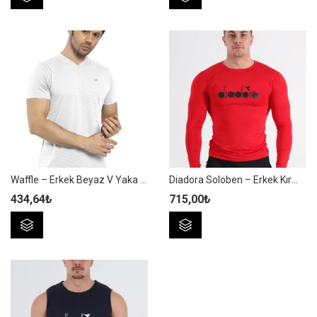
ürünün
ürünün
birden
birden
fazla
fazla
varyasyonu
varyasyonu
var.
var.
Seçenekler
Seçenekler
ürün
ürün
sayfasından
sayfasından
seçilebilir
seçilebilir
Waffle – Erkek Beyaz V Yaka Spor T-shirt – 7130-08
Diadora Soloben – Erkek Kırmızı Uzun Kollu Spor T-shirt – TSRT-ZN
434,64
₺
715,00
₺
Bu
Bu
ürünün
ürünün
birden
birden
fazla
fazla
varyasyonu
varyasyonu
var.
var.
Seçenekler
Seçenekler