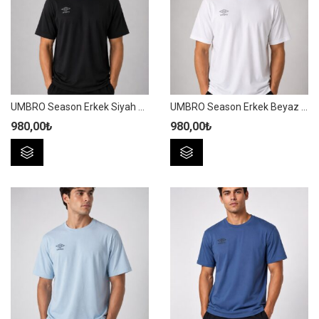
Seçenekler
Seçenekler
ürün
ürün
sayfasından
sayfasından
seçilebilir
seçilebilir
UMBRO Season Erkek Siyah Pamuklu Spor Tişört NF0150
UMBRO Season Erkek Beyaz Pamuklu Spor Tişört NF0150
980,00
₺
980,00
₺
Bu
Bu
ürünün
ürünün
birden
birden
fazla
fazla
varyasyonu
varyasyonu
var.
var.
Seçenekler
Seçenekler
ürün
ürün
sayfasından
sayfasından
seçilebilir
seçilebilir