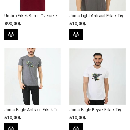
Umbro Erkek Bordo Oversize T-shirt Pamuklu Süprem Umbro Shot Tee FF-0151
Joma Light Antrasit Erkek Tişört – 4231123A
890,00
₺
510,00
₺
Bu
Bu
ürünün
ürünün
birden
birden
fazla
fazla
varyasyonu
varyasyonu
var.
var.
Seçenekler
Seçenekler
ürün
ürün
sayfasından
sayfasından
seçilebilir
seçilebilir
Joma Eagle Antrasit Erkek Tişört – 4231124
Joma Eagle Beyaz Erkek Tişört – 4231124
510,00
₺
510,00
₺
Bu
Bu