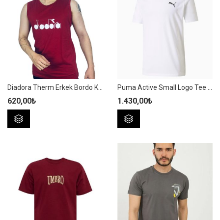
var.
var.
Seçenekler
Seçenekler
ürün
ürün
sayfasından
sayfasından
seçilebilir
seçilebilir
Diadora Therm Erkek Bordo Kolsuz T-shirt – 1ATL01-BORDO
Puma Active Small Logo Tee Beyaz Erkek Spor Tişört – 586725 02
620,00
₺
1.430,00
₺
Bu
Bu
ürünün
ürünün
birden
birden
fazla
fazla
varyasyonu
varyasyonu
var.
var.
Seçenekler
Seçenekler
ürün
ürün
sayfasından
sayfasından
seçilebilir
seçilebilir