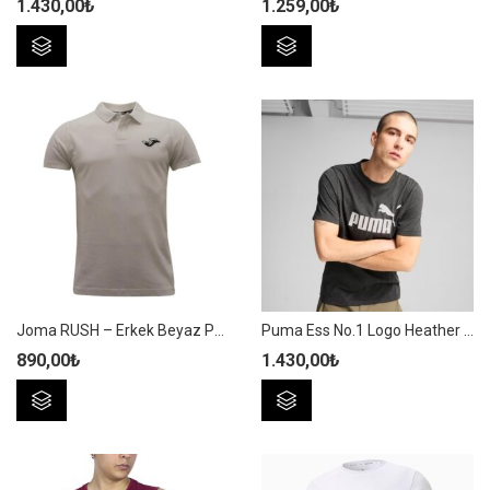
1.430,00
₺
1.259,00
₺
Bu
Bu
ürünün
ürünün
birden
birden
fazla
fazla
varyasyonu
varyasyonu
var.
var.
Seçenekler
Seçenekler
ürün
ürün
sayfasından
sayfasından
seçilebilir
seçilebilir
Joma RUSH – Erkek Beyaz Pamuklu T-shirt – 4231115
Puma Ess No.1 Logo Heather Tee Erkek Antrasit Spor Tişört – 682550 07
890,00
₺
1.430,00
₺
Bu
Bu
ürünün
ürünün
birden
birden
fazla
fazla
varyasyonu
varyasyonu