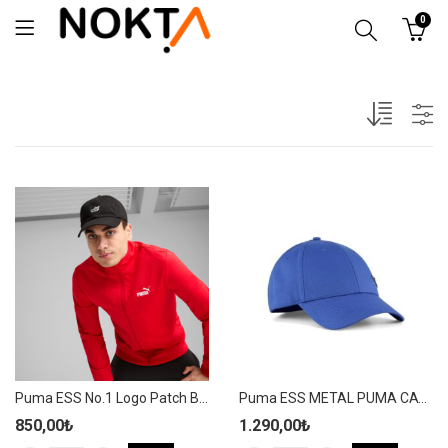
0
Puma ESS No.1 Logo Patch BB Cap Unisex Siyah Spor Şapka – 025997 01
Puma ESS METAL PUMA CAT BB Cap Unisex Mavi Spor Şapka – 025994 15
850,00
₺
1.290,00
₺