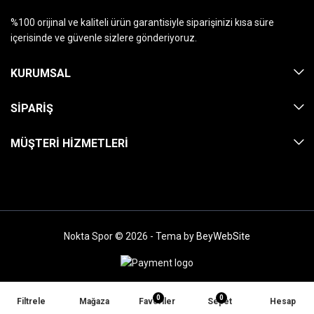
%100 orijinal ve kaliteli ürün garantisiyle siparişinizi kısa süre
içerisinde ve güvenle sizlere gönderiyoruz.
KURUMSAL
SIPARIŞ
MÜŞTERI HIZMETLERI
Nokta Spor © 2026 - Tema by
BeyWebSite
0
0
Filtrele
Mağaza
Favoriler
Sepet
Hesap