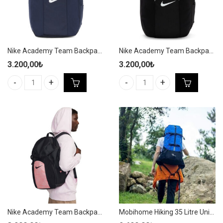
Nike Academy Team Backpack 30L Lacivert Yağmurluklu Spor Sırt Çantası DV0761-410
Nike Academy Team Backpack 30L Siyah Yağmurluklu Spor Sırt Çantası DV0761-011
3.200,00
₺
3.200,00
₺
Nike Academy Team Backpack 30L Lacivert Yağmurluklu Spor Sır
Nike Academy Team Backpack 30
Nike Academy Team Backpack 30L Siyah/Pembe Yağmurluklu Spor Sırt Çantası DV0761-017
Mobihome Hiking 35 Litre Unisex Mavi Outdoor/Kamp Sırt Çantası – MBHK004