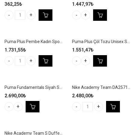
362,25
₺
1.447,97
₺
Nokta Siyah Çok Amaçlı İpli Spor Çantası - NS22 adet
Puma Phase AOP Beyaz Unisex S
Puma Plus Pembe Kadın Spor Sırt Çantası – 090346 06
Puma Plus Çöl Tozu Unisex Spor Sırt Çantası – 090346 05
1.731,55
₺
1.551,47
₺
Puma Plus Pembe Kadın Spor Sırt Çantası - 090346 06 adet
Puma Plus Çöl Tozu Unisex Spor
Puma Fundamentals Siyah Spor Çanta – 090333 01
Nike Academy Team DA2571-010 Siyah Sırt Çantası (22 L)
2.690,00
₺
2.480,00
₺
Nike Academy Team DA2571-010 S
Puma Fundamentals Siyah Spor Çanta - 090333 01 adet
Nike Academy Team S Duffel Bag – Unisex 42L Siyah Spor Çantası – CU8097-010