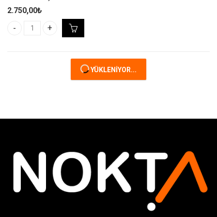
2.750,00
₺
Nike Academy Team S Duffel Bag - Unisex 42L Siyah Spor Çantası
YÜKLENIYOR...