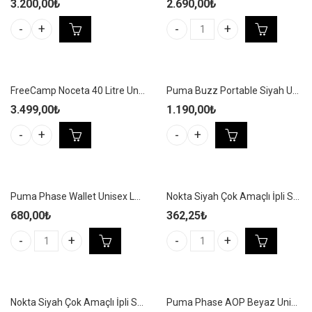
3.200,00
₺
2.690,00
₺
Mobihome Hiking 35 Litre Unis
Nike Academy Team Backpack 30L Siyah/Pembe Yağmurluklu Spor
FreeCamp Noceta 40 Litre Unisex Siyah Outdoor/Kamp Sırt Çantası – WZ915
Puma Buzz Portable Siyah Unisex Spor Bel Çantası – 091155 01
3.499,00
₺
1.190,00
₺
FreeCamp Noceta 40 Litre Unisex Siyah Outdoor/Kamp Sırt Çanta
Puma Buzz Portable Siyah Unise
Puma Phase Wallet Unisex Lacivert Spor Cüzdan – 079951 02
Nokta Siyah Çok Amaçlı İpli Spor Çantası – NS21
680,00
₺
362,25
₺
Puma Phase Wallet Unisex Lacivert Spor Cüzdan - 079951 02 adet
Nokta Siyah Çok Amaçlı İpli Spo
Nokta Siyah Çok Amaçlı İpli Spor Çantası – NS22
Puma Phase AOP Beyaz Unisex Spor Sırt Çantası – 079948 12