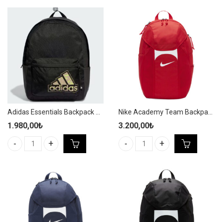
Adidas Essentials Backpack 27,5L Siyah Spor Sırt Çantası HY0732
Nike Academy Team Backpack 30L Kırmızı Yağmurluklu Spor Sırt Çantası DV0761-657
1.980,00
₺
3.200,00
₺
Adidas Essentials Backpack 27,5L Siyah Spor Sırt Çantası HY0732
Nike Academy Team Backpack 30