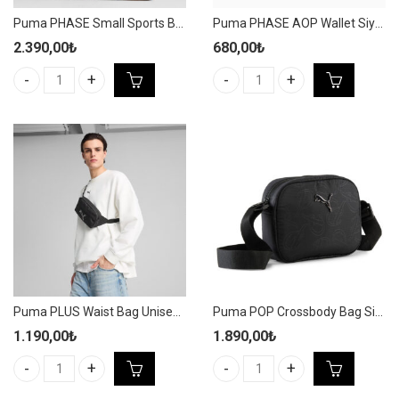
Puma PHASE Small Sports Bag 22L Unisex Siyah Spor Çanta – 091167 01
Puma PHASE AOP Wallet Siyah Spor Cüzdan – 054758 05
2.390,00
₺
680,00
₺
Puma PHASE Small Sports Bag 22L Unisex Siyah Spor Çanta - 091
Puma PHASE AOP Wallet Siyah S
Puma PLUS Waist Bag Unisex Siyah Spor Bel Çantası – 091184 01
Puma POP Crossbody Bag Siyah Spor Omuz Çantası – 091338 07
1.190,00
₺
1.890,00
₺
Puma PLUS Waist Bag Unisex Siyah Spor Bel Çantası - 091184 01 
Puma POP Crossbody Bag Siyah