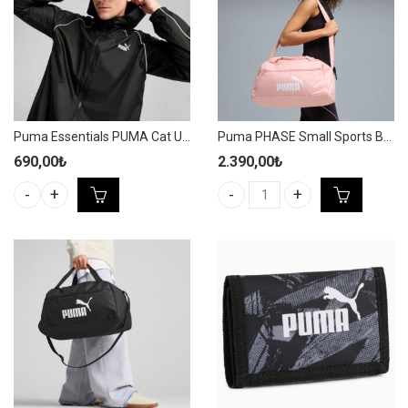
Puma Essentials PUMA Cat Unisex Beyaz Spor Şapka – 025998 02
Puma PHASE Small Sports Bag 22L Unisex Pembe Spor Çanta – 091167 28
690,00
₺
2.390,00
₺
Puma PHASE Small Sports Bag 2
Puma Essentials PUMA Cat Unisex Beyaz Spor Şapka - 025998 02