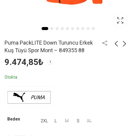
Puma PackLITE Down Turuncu Erkek
Kuş Tüyü Spor Mont – 849355 88
9.474,85
₺
Stokta
Beden
2XL
L
M
S
XL