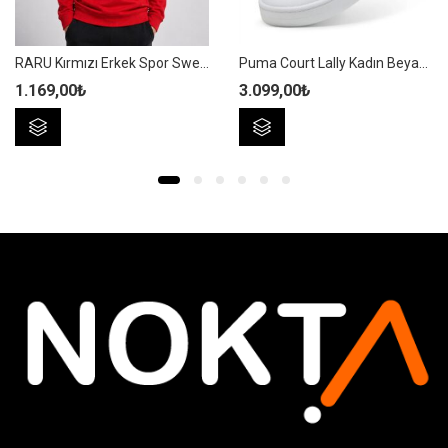
RARU Kırmızı Erkek Spor Sweatshirt – Frux
Puma Court Lally Kadın Beyaz Sneaker / Spor Ayakkabı – 400367 04
1.169,00
₺
3.099,00
₺
Bu
Bu
ürünün
ürünün
birden
birden
fazla
fazla
varyasyonu
varyasyonu
var.
var.
Seçenekler
Seçenekler
ürün
ürün
sayfasından
sayfasından
seçilebilir
seçilebilir