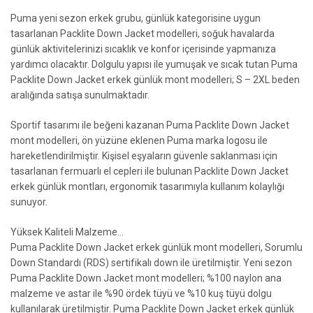
Puma yeni sezon erkek grubu, günlük kategorisine uygun
tasarlanan Packlite Down Jacket modelleri, soğuk havalarda
günlük aktivitelerinizi sıcaklık ve konfor içerisinde yapmanıza
yardımcı olacaktır. Dolgulu yapısı ile yumuşak ve sıcak tutan Puma
Packlite Down Jacket erkek günlük mont modelleri; S – 2XL beden
aralığında satışa sunulmaktadır.
Sportif tasarımı ile beğeni kazanan Puma Packlite Down Jacket
mont modelleri, ön yüzüne eklenen Puma marka logosu ile
hareketlendirilmiştir. Kişisel eşyaların güvenle saklanması için
tasarlanan fermuarlı el cepleri ile bulunan Packlite Down Jacket
erkek günlük montları, ergonomik tasarımıyla kullanım kolaylığı
sunuyor.
Yüksek Kaliteli Malzeme…
Puma Packlite Down Jacket erkek günlük mont modelleri, Sorumlu
Down Standardı (RDS) sertifikalı down ile üretilmiştir. Yeni sezon
Puma Packlite Down Jacket mont modelleri; %100 naylon ana
malzeme ve astar ile %90 ördek tüyü ve %10 kuş tüyü dolgu
kullanılarak üretilmiştir. Puma Packlite Down Jacket erkek günlük