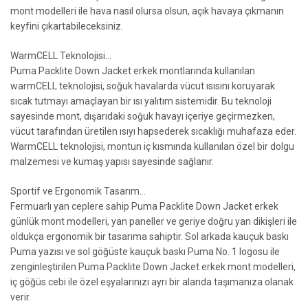
mont modelleri ile hava nasıl olursa olsun, açık havaya çıkmanın
keyfini çıkartabileceksiniz.
WarmCELL Teknolojisi…
Puma Packlite Down Jacket erkek montlarında kullanılan
warmCELL teknolojisi, soğuk havalarda vücut ısısını koruyarak
sıcak tutmayı amaçlayan bir ısı yalıtım sistemidir. Bu teknoloji
sayesinde mont, dışarıdaki soğuk havayı içeriye geçirmezken,
vücut tarafından üretilen ısıyı hapsederek sıcaklığı muhafaza eder.
WarmCELL teknolojisi, montun iç kısmında kullanılan özel bir dolgu
malzemesi ve kumaş yapısı sayesinde sağlanır.
Sportif ve Ergonomik Tasarım…
Fermuarlı yan ceplere sahip Puma Packlite Down Jacket erkek
günlük mont modelleri, yan paneller ve geriye doğru yan dikişleri ile
oldukça ergonomik bir tasarıma sahiptir. Sol arkada kauçuk baskı
Puma yazısı ve sol göğüste kauçuk baskı Puma No. 1 logosu ile
zenginleştirilen Puma Packlite Down Jacket erkek mont modelleri,
iç göğüs cebi ile özel eşyalarınızı ayrı bir alanda taşımanıza olanak
verir.