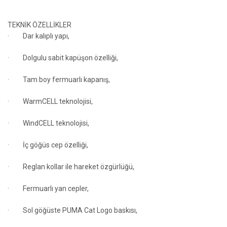
TEKNİK ÖZELLİKLER
· Dar kalıplı yapı,
· Dolgulu sabit kapüşon özelliği,
· Tam boy fermuarlı kapanış,
· WarmCELL teknolojisi,
· WindCELL teknolojisi,
· İç göğüs cep özelliği,
· Reglan kollar ile hareket özgürlüğü,
· Fermuarlı yan cepler,
· Sol göğüste PUMA Cat Logo baskısı,