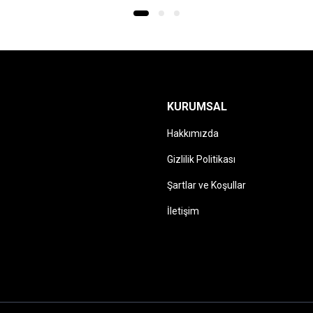
fazla
varyasyonu
var.
Seçenekler
ürün
sayfasından
seçilebilir
KURUMSAL
Hakkımızda
Gizlilik Politikası
Şartlar ve Koşullar
İletişim