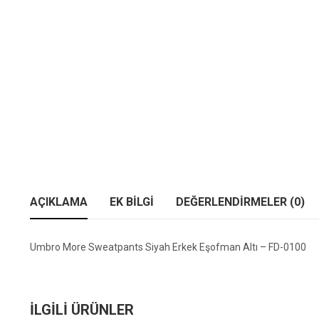
AÇIKLAMA
EK BILGI
DEĞERLENDIRMELER (0)
Umbro More Sweatpants Siyah Erkek Eşofman Altı – FD-0100
İLGILI ÜRÜNLER