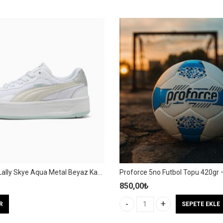
Puma Court Lally Skye Aqua Metal Beyaz Kadın Sneaker / Spor Ayakkabı – 401613 01
850,00
₺
Bu
R
SEPETE EKLE
Proforce 5no Futbol Topu 420gr
ürünün
birden