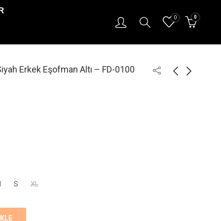
R
0
0
yah Erkek Eşofman Altı – FD-0100
M
S
XL
EKLE