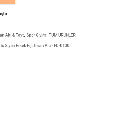
rkek Eşofman Altı - FD-0100 adet
aştır
n Altı & Tayt
,
Spor Giyim
,
TÜM ÜRÜNLER
 Siyah Erkek Eşofman Altı - FD-0100