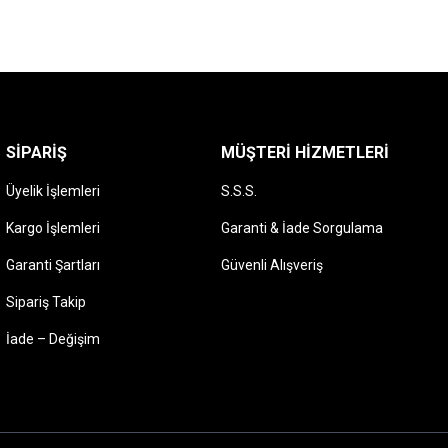
fazla
varyasyonu
var.
Seçenekler
ürün
sayfasından
SIPARIŞ
seçilebilir
MÜŞTERI HIZMETLERI
Üyelik İşlemleri
S.S.S.
Kargo İşlemleri
Garanti & İade Sorgulama
Garanti Şartları
Güvenli Alışveriş
Sipariş Takip
İade – Değişim