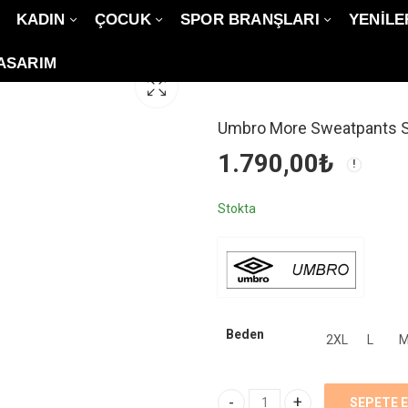
KADIN
ÇOCUK
SPOR BRANŞLARI
YENİLE
ASARIM
Umbro More Sweatpants Si
1.790,00
₺
Stokta
Beden
2XL
L
SEPETE 