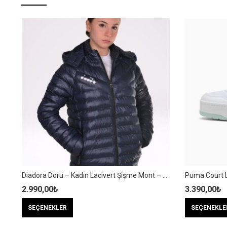
2 Elite FG – Siyah Profesyonel Futbol Kramponu – CZ9890-007
Diadora Doru – Kadın Lacivert Şişme Mont – DoruKDN
2.990,00
₺
3.390,00
₺
Bu
SEÇENEKLER
SEÇENEKLE
ürünün
birden