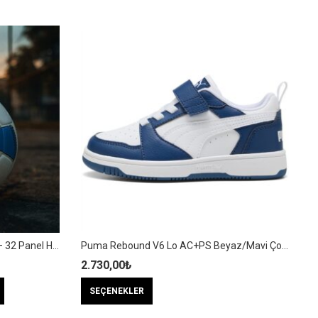
Proforce 5no Futbol Topu 420gr – 32 Panel Hybrid – SC300
Puma Rebound V6 Lo AC+PS Beyaz/Mavi Çocuk Ayakkabı / Sneaker – 397419 21
2.730,00
₺
9
Bu
SEÇENEKLER
 - 32 Panel Hybrid - SC300 adet
ürünün
birden