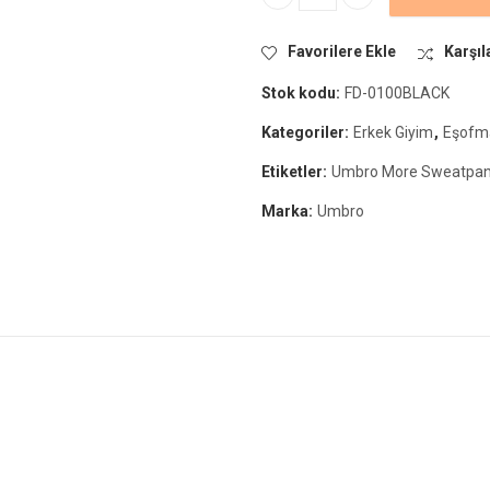
Umbro More Sweatpants Siyah E
Favorilere Ekle
Karşıl
Stok kodu:
FD-0100BLACK
Kategoriler:
Erkek Giyim
,
Eşofma
Etiketler:
Umbro More Sweatpants
Marka:
Umbro