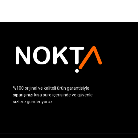
fazla
varyasyonu
var.
Seçenekler
ürün
sayfasından
seçilebilir
%100 orijinal ve kaliteli ürün garantisiyle
siparişinizi kısa süre içerisinde ve güvenle
sizlere gönderiyoruz.