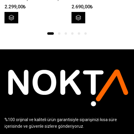
2.299,00
₺
2.690,00
₺
Bu
Bu
ürünün
ürünün
birden
birden
fazla
fazla
varyasyonu
varyasyonu
var.
var.
Seçenekler
Seçenekler
ürün
ürün
sayfasından
sayfasından
seçilebilir
seçilebilir
%100 orijinal ve kaliteli ürün garantisiyle siparişinizi kısa süre
içerisinde ve güvenle sizlere gönderiyoruz.