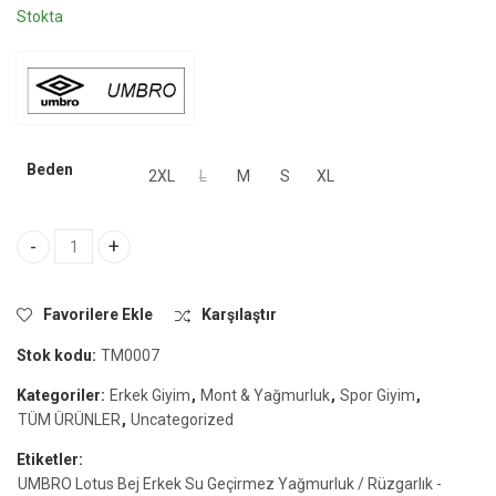
Stokta
Beden
2XL
L
M
S
XL
UMBRO Lotus Bej Erkek Su Geçirmez Yağmurluk / Rüzgarlık - TM
Favorilere Ekle
Karşılaştır
Stok kodu:
TM0007
Kategoriler:
Erkek Giyim
,
Mont & Yağmurluk
,
Spor Giyim
,
TÜM ÜRÜNLER
,
Uncategorized
Etiketler:
UMBRO Lotus Bej Erkek Su Geçirmez Yağmurluk / Rüzgarlık -