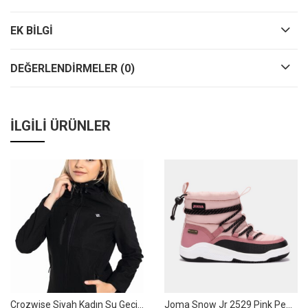
EK BILGI
DEĞERLENDIRMELER (0)
İLGILI ÜRÜNLER
Crozwise Siyah Kadın Su Geçirmez Softshell Outdoor Mont / Ceket – 5037-10
Joma Snow Jr 2529 Pink Pembe Çocuk Spor Bot – SNOW2529