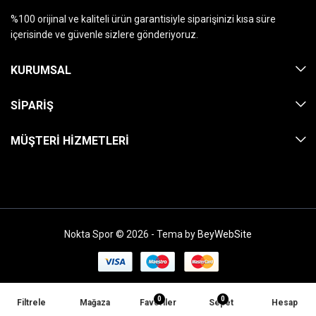
%100 orijinal ve kaliteli ürün garantisiyle siparişinizi kısa süre
içerisinde ve güvenle sizlere gönderiyoruz.
KURUMSAL
SIPARIŞ
MÜŞTERI HIZMETLERI
Nokta Spor © 2026 - Tema by
BeyWebSite
0
0
Filtrele
Mağaza
Favoriler
Sepet
Hesap